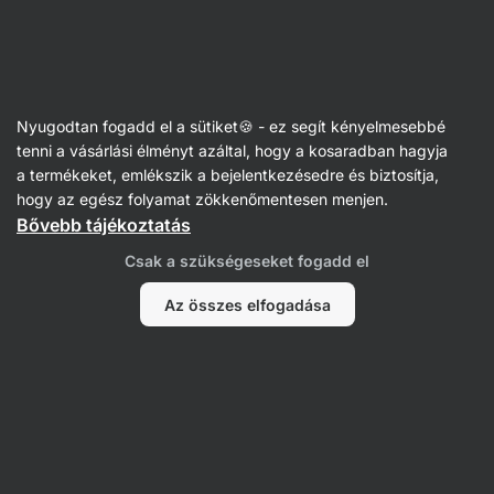
Vilgain
Folyékony étrend-kiegészítők
Nyugodtan fogadd el a sütiket🍪 - ez segít kényelmesebbé
tenni a vásárlási élményt azáltal, hogy a kosaradban hagyja
a termékeket, emlékszik a bejelentkezésedre és biztosítja,
hogy az egész folyamat zökkenőmentesen menjen.
Bővebb tájékoztatás
Csak a szükségeseket fogadd el
Az összes elfogadása
Egészséges
Vitaminok és
Alvást segítő
zsírok
ásványi
anyagok