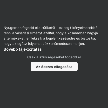
Vilgain
Anabolizátorok és stimulánsok
Nyugodtan fogadd el a sütiket🍪 - ez segít kényelmesebbé
Tribulus Terrestris
tenni a vásárlási élményt azáltal, hogy a kosaradban hagyja
a termékeket, emlékszik a bejelentkezésedre és biztosítja,
hogy az egész folyamat zökkenőmentesen menjen.
Bővebb tájékoztatás
Szűrés
Csak a szükségeseket fogadd el
Termékek:
0
Rendezés
:
Alapértelmezett
Az összes elfogadása
Itt nem találtunk semmilyen termékeket
A termékek elfogytak. Bővebb tájékoztatásért kérlek, lépj
kapcsolatba az ügyfélszolgálattal.