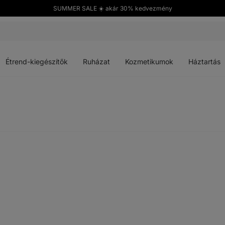
SUMMER SALE ☀️ akár 30% kedvezmény
Menü
Menü
Menü
Menü
megnyitása
megnyitása
megnyitása
megnyitása
Étrend-kiegészítők
Ruházat
Kozmetikumok
Háztartás