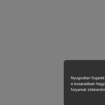
Nyugodtan fogadd el
a kosaradban hagyj
folyamat zökkenő