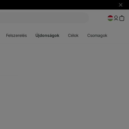
Figye
elrejt
Menü
Menü
megnyitása
megnyitása
Felszerelés
Újdonságok
Célok
Csomagok