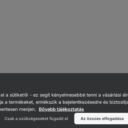
 a sütiket🍪 - ez segít kényelmesebbé tenni a vásárlási él
a a termékeket, emlékszik a bejelentkezésedre és biztosítj
mentesen menjen.
Bővebb tájékoztatás
Csak a szükségeseket fogadd el
Az összes elfogadása