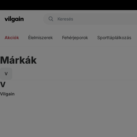
Vilgain
Menü
Menü
Menü
megnyitása
megnyitása
megnyitása
Akciók
Élelmiszerek
Fehérjeporok
Sporttáplálkozás
Márkák
V
Ugrás V-val/vel kezdődő márkákra
V
Vilgain