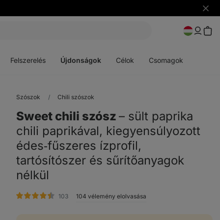
Figye
elrejt
Menü
Menü
megnyitása
megnyitása
Felszerelés
Újdonságok
Célok
Csomagok
Szószok
Chili szószok
Sweet chili szósz
⁠–⁠ sült paprika
chili paprikával, kiegyensúlyozott
édes‑fűszeres ízprofil,
tartósítószer és sűrítőanyagok
nélkül
értékelés
103
104 vélemény elolvasása