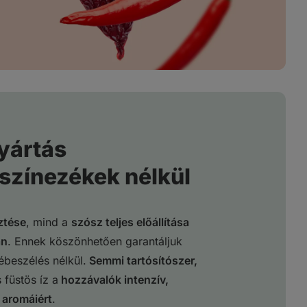
yártás
 színezékek nélkül
ztése
, mind a
szósz teljes előállítása
an
. Ennek köszönhetően garantáljuk
ébeszélés nélkül.
Semmi tartósítószer,
 füstös íz a
hozzávalók intenzív,
 aromáiért
.