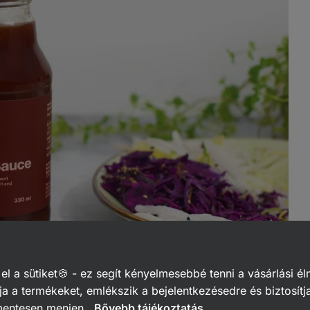
 a sütiket🍪 - ez segít kényelmesebbé tenni a vásárlási él
a a termékeket, emlékszik a bejelentkezésedre és biztosítj
mentesen menjen.
Bővebb tájékoztatás