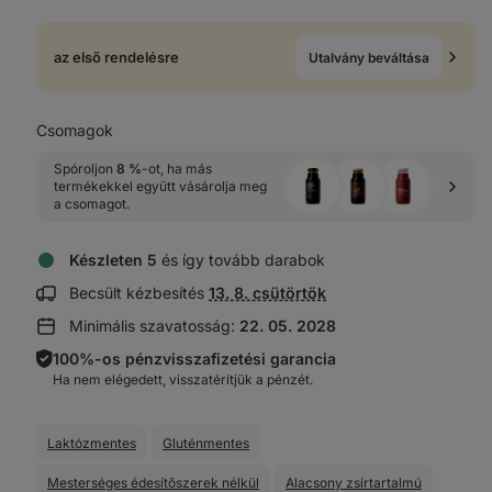
az első rendelésre
Utalvány beváltása
Csomagok
Spóroljon 
8 %
-ot, ha más 
termékekkel együtt vásárolja meg 
a csomagot.
Készleten 5
és így tovább darabok
Szállítási
Becsült kézbesítés
13. 8. csütörtök
információk
Minimális szavatosság:
22. 05. 2028
megjelenítése:
100%-os pénzvisszafizetési garancia
Ha nem elégedett, visszatérítjük a pénzét.
Laktózmentes
Gluténmentes
Mesterséges édesítőszerek nélkül
Alacsony zsírtartalmú