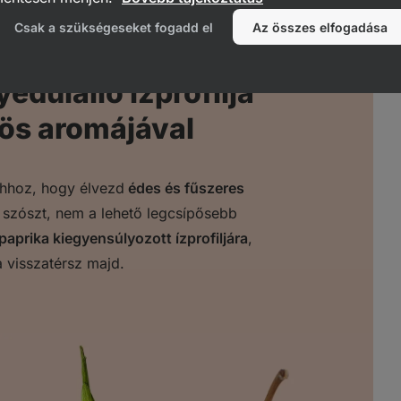
Csak a szükségeseket fogadd el
Az összes elfogadása
edülálló ízprofilja
tös aromájával
hhoz, hogy élvezd
édes és fűszeres
 szószt, nem a lehető legcsípősebb
ipaprika kiegyensúlyozott ízprofiljára
,
a visszatérsz majd.