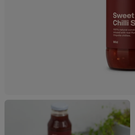
6
fotó
megjelenítése
a galériában