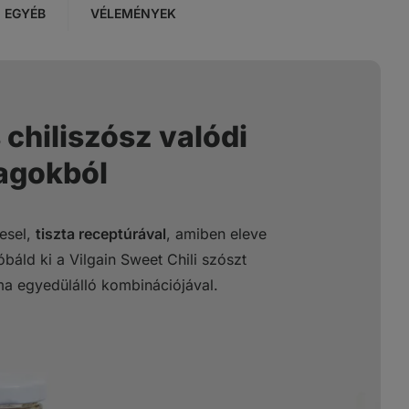
EGYÉB
VÉLEMÉNYEK
chiliszósz valódi
agokból
esel,
tiszta receptúrával
, amiben eleve
báld ki a Vilgain Sweet Chili szószt
a egyedülálló kombinációjával.