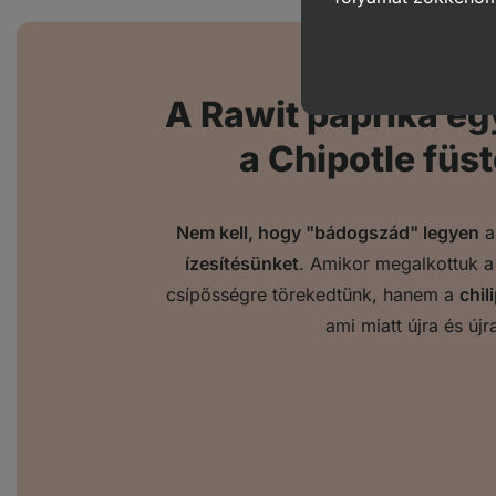
A Rawit paprika egy
a Chipotle füs
Nem kell, hogy "bádogszád" legyen
a
ízesítésünket
. Amikor megalkottuk a
csípősségre törekedtünk, hanem a
chil
ami miatt újra és újr