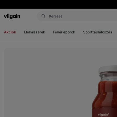
Vilgain
Menü
Menü
Menü
megnyitása
megnyitása
megnyitása
Akciók
Élelmiszerek
Fehérjeporok
Sporttáplálkozás