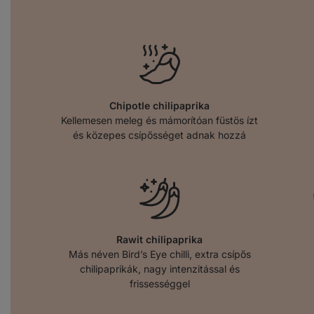
Chipotle chilipaprika
Kellemesen meleg és mámorítóan füstös ízt
és közepes csípősséget adnak hozzá
Rawit chilipaprika
Más néven Bird’s Eye chilli, extra csípős
chilipaprikák, nagy intenzitással és
frissességgel