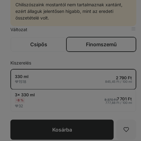
Chiliszószaink mostantól nem tartalmaznak xantánt,
ezért állaguk jelentősen hígabb, mint az eredeti
összetételé volt.
Változat
Meg
a
táb
Csípős
Finomszemű
Kiszerelés
330 ml
2 790 Ft
1518
845,45 Ft / 100 ml
3× 330 ml
7 701 Ft
8 370 Ft
-8 %
777,88 Ft / 100 ml
32
Kosárba
Kedve