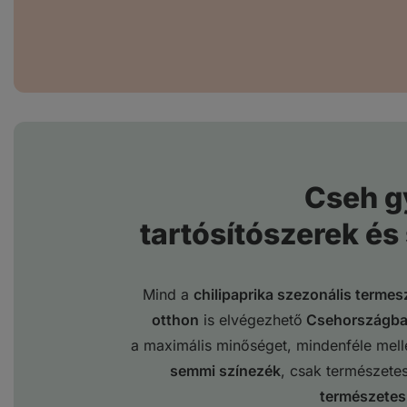
Cseh g
tartósítószerek és
Mind a
chilipaprika szezonális termes
otthon
is elvégezhető
Csehországb
a maximális minőséget, mindenféle mell
semmi színezék
, csak természetes
természetes