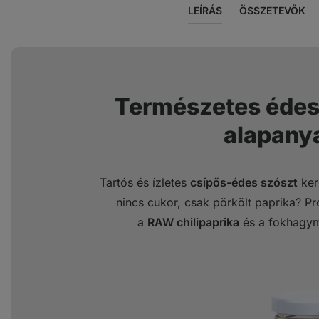
LEÍRÁS
ÖSSZETEVŐK
Természetes édes 
alapany
Tartós és ízletes
csípős-édes szószt
ker
nincs cukor, csak pörkölt paprika? Pró
a
RAW chilipaprika
és a fokhagym