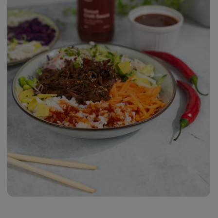
7
fotó
megjelenítése
a galériában