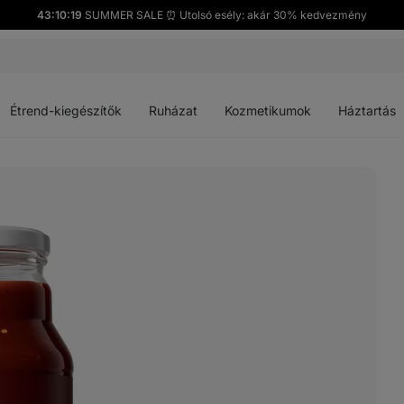
43:10:18
SUMMER SALE ⏰ Utolsó esély: akár 30% kedvezmény
Menü
Menü
Menü
Menü
megnyitása
megnyitása
megnyitása
megnyitása
Étrend-kiegészítők
Ruházat
Kozmetikumok
Háztartás