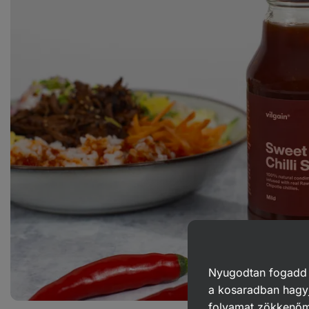
Nyugodtan fogadd el
a kosaradban hagyj
folyamat zökkenő