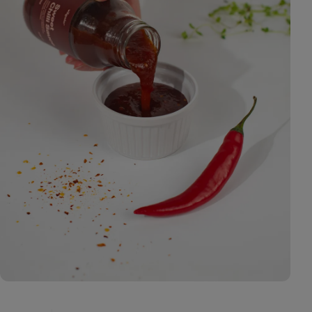
8
fotó
megjelenítése
a galériában