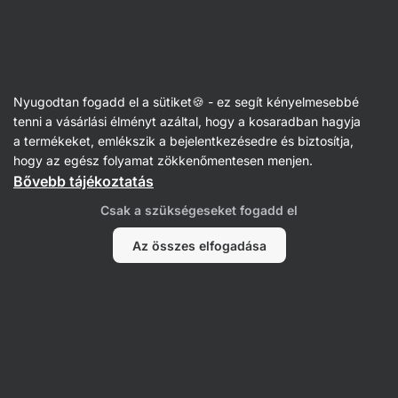
marad 3 nap
SUMMER SALE ⏰ Utolsó esély: akár 30%
Figyelmeztetés
kedvezmény
elrejtése
Vilgain
Nyugodtan fogadd el a sütiket🍪 - ez segít kényelmesebbé
tenni a vásárlási élményt azáltal, hogy a kosaradban hagyja
Csokoládé kosárkák
a termékeket, emlékszik a bejelentkezésedre és biztosítja,
hogy az egész folyamat zökkenőmentesen menjen.
BIO Nut Butter Cups
⁠–⁠ kosárka krémes
Bővebb tájékoztatás
töltelékkel, több mint 30 % diótartalommal,
tartósítószerek nélkül
Csak a szükségeseket fogadd el
713 vélemény elolvasása
értékelés
729
Az összes elfogadása