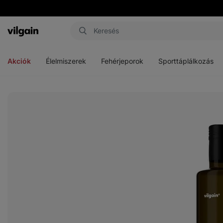
Vilgain
Menü
Menü
Menü
megnyitása
megnyitása
megnyitása
Akciók
Élelmiszerek
Fehérjeporok
Sporttáplálkozás