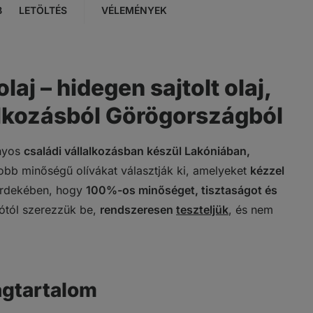
B
LETÖLTÉS
VÉLEMÉNYEK
laj – hidegen sajtolt olaj,
lkozásból Görögországból
ányos
családi vállalkozásban készül Lakóniában,
jobb minőségű olívákat választják ki, amelyeket
kézzel
k érdekében, hogy
100%-os minőséget, tisztaságot és
tótól szerezzük be,
rendszeresen
teszteljük
, és nem
gtartalom