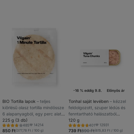
-16 % eddig 9.8.
Előnyös ár
Bestseller
A hét akciója
BIO Tortilla lapok
⁠–⁠ teljes
Tonhal saját levében
⁠–⁠ kézzel
kiőrlésű olasz tortilla mindössze
feldolgozott, szuper lédús és
6 alapanyagból, egy perc alatt
fenntartható halászatból
kész
225 g (3 db)
származik
120 g
14214
12931
485
401
Értékelés
Értékelés
Kedvencek
Kedvencek
3.8/5,
4.7/5,
850 Ft
739 Ft
890 Ft
(377,78 Ft / 100 g)
(615,83 Ft / 100 g)
485
401