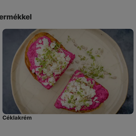
 termékkel
Céklakrém
Céklakrém