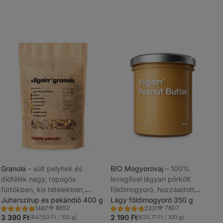
Granola
⁠–⁠ sült pelyhek és
BIO Mogyoróvaj
⁠–⁠ 100%
diófélék nagy, ropogós
levegővel lágyan pörkölt
_
fürtökben, kis tételekben,
földimogyoró, hozzáadott
_
kézzel feldolgozva a maximális
Juharszirup és pekándió 400 g
cukor, zsír és só nélkül
Lágy földimogyoró 350 g
8652
7807
1467
2331
frissesség érdekében.
Értékelés
Értékelés
Kedvencek
Kedvencek
4.8/5,
4.8/5,
3 390 Ft
2 190 Ft
(847,50 Ft / 100 g)
(625,71 Ft / 100 g)
1467
2331