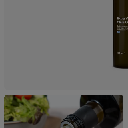
1
fotó
megjelenítése
a galériában