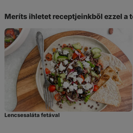
Meríts ihletet receptjeinkből ezzel a
Lencsesaláta
fetával
Lencsesaláta fetával