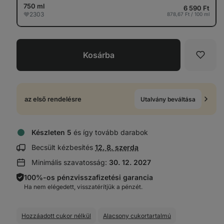
750 ml
6 590 Ft
2303
878,67 Ft / 100 ml
Kosárba
Kedve
az első rendelésre
Utalvány beváltása
Készleten 5
és így tovább darabok
Szállítási
Becsült kézbesítés
12. 8. szerda
információk
Minimális szavatosság:
30. 12. 2027
megjelenítése:
100%-os pénzvisszafizetési garancia
Ha nem elégedett, visszatérítjük a pénzét.
Hozzáadott cukor nélkül
Alacsony cukortartalmú