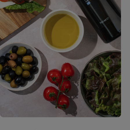
3
fotó
megjelenítése
a galériában