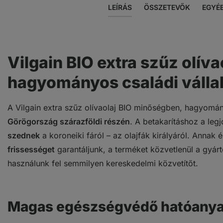
LEÍRÁS
ÖSSZETEVŐK
EGYÉ
Vilgain BIO extra szűz olívao
hagyományos családi válla
A Vilgain extra szűz olívaolaj BIO minőségben, hagyom
Görögország szárazföldi részén
. A betakarításhoz a leg
szednek
a koroneiki fáról – az olajfák királyáról. Anna
frissességet
garantáljunk, a terméket közvetlenül a gyár
használunk fel semmilyen kereskedelmi közvetítőt.
Magas egészségvédő hatóanya