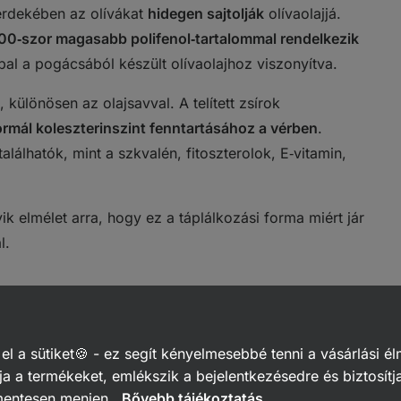
rdekében az olívákat
hidegen sajtolják
olívaolajjá.
100‑szor magasabb polifenol‑tartalommal rendelkezik
bal a pogácsából készült olívaolajhoz viszonyítva.
, különösen az olajsavval. A telített zsírok
rmál koleszterinszint fenntartásához a vérben
.
lálhatók, mint a szkvalén, fitoszterolok, E‑vitamin,
k elmélet arra, hogy ez a táplálkozási forma miért jár
l.
hában
 a sütiket🍪 - ez segít kényelmesebbé tenni a vásárlási él
ibír
, de a jótékony anyagok leginkább
hidegkonyhai
a a termékeket, emlékszik a bejelentkezésedre és biztosítj
a van, jellegzetes olívás ízzel. Például
mentesen menjen.
Bővebb tájékoztatás