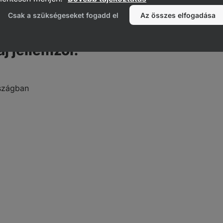
tod
öntetekhez, dresszingekhez
.
Csak a szükségeseket fogadd el
Az összes elfogadása
aj jellemzői:
szágban