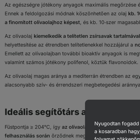
Az egészségre jótékony anyagok maximális megőrzése é
Ennek a feldolgozási módnak köszönhetően az olaj
kb. 
a finomított olívaolajhoz képest
, és kb. 10‑szer magasab
Az olívaolaj
kiemelkedik a telítetlen zsírsavak tartalmával
helyettesítése az étrendben telítetlenekkel hozzájárul a
no
Emellett az olívaolajban további bioaktív anyagok is megta
valamint számos jótékony polifenol, köztük flavonoidok.
Az olívaolaj magas aránya a mediterrán étrendben az egyi
alacsonyabb szív- és érrendszeri megbetegedési aránnya
Ideális segítőtárs a hidegkony
Nyugodtan fogadd el
Füstpontja ≥ 204°C, így
az olívaolaj enyhe hőkezelést is k
a kosaradban hagyj
felhasználás során
őrződnek meg. Enyhe, gyümölcsös illat
folyamat zökkenő