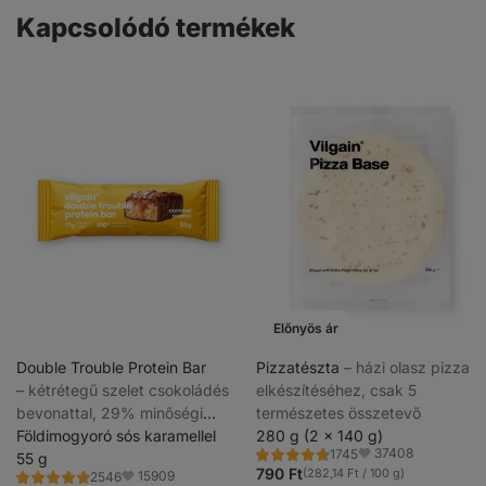
Kapcsolódó termékek
Előnyös ár
Double Trouble Protein Bar
Pizzatészta
⁠–⁠ házi olasz pizza
⁠–⁠ kétrétegű szelet csokoládés
elkészítéséhez, csak 5
bevonattal, 29% minőségi
természetes összetevő
fehérje, tartósítószerek és
Földimogyoró sós karamellel
280 g (2 x 140 g)
37408
1745
színezékek nélkül
55 g
Értékelés
Kedvencek
4.8/5,
790 Ft
(282,14 Ft / 100 g)
15909
2546
Értékelés
Kedvencek
1745