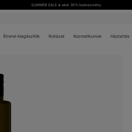
SUMMER SALE ☀️ akár 30% kedvezmény
Menü
Menü
Menü
Menü
megnyitása
megnyitása
megnyitása
megnyitása
Étrend-kiegészítők
Ruházat
Kozmetikumok
Háztartás