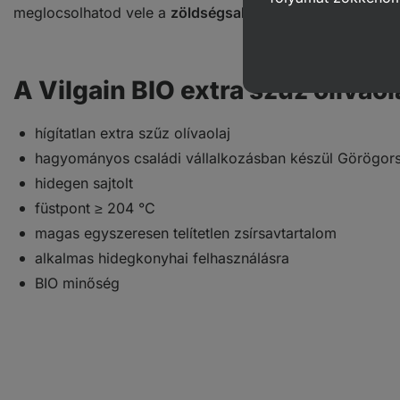
meglocsolhatod vele a
zöldségsalátát
, vagy hozzáadha
A Vilgain BIO extra szűz olívaol
hígítatlan extra szűz olívaolaj
hagyományos családi vállalkozásban készül Görögor
hidegen sajtolt
füstpont ≥ 204 °C
magas egyszeresen telítetlen zsírsavtartalom
alkalmas hidegkonyhai felhasználásra
BIO minőség