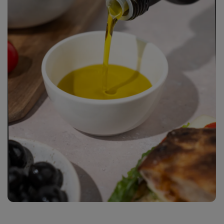
2
fotó
megjelenítése
a galériában