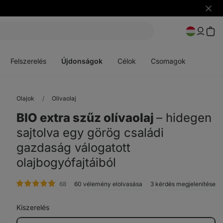
Figye
elrejt
Menü
Menü
megnyitása
megnyitása
Felszerelés
Újdonságok
Célok
Csomagok
Olajok
Olívaolaj
BIO extra szűz olívaolaj
⁠–⁠ hidegen
sajtolva egy görög családi
gazdaság válogatott
olajbogyófajtáiból
értékelés
68
60 vélemény elolvasása
3 kérdés megjelenítése
Kiszerelés