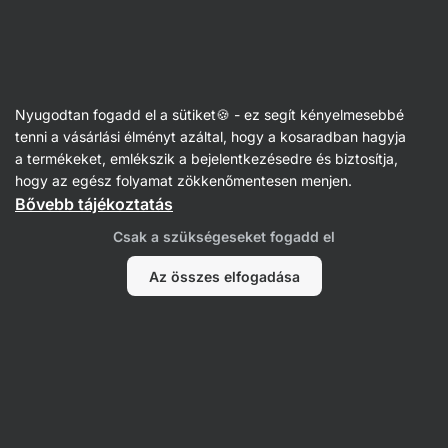
SUMMER SALE ☀️ akár 30% kedvezmény
Figyelmeztetés
elrejtése
Vilgain
Nyugodtan fogadd el a sütiket🍪 - ez segít kényelmesebbé
Ropogós kenyérek
tenni a vásárlási élményt azáltal, hogy a kosaradban hagyja
a termékeket, emlékszik a bejelentkezésedre és biztosítja,
BIO Puffasztott rizsszelet
⁠–⁠ puffasztott rizses
hogy az egész folyamat zökkenőmentesen menjen.
nasi csokoládéval vagy joghurttal, prémium
Bővebb tájékoztatás
olasz rizsből és holland csokoládéból készült
Csak a szükségeseket fogadd el
77 vélemény elolvasása
értékelés
79
Az összes elfogadása