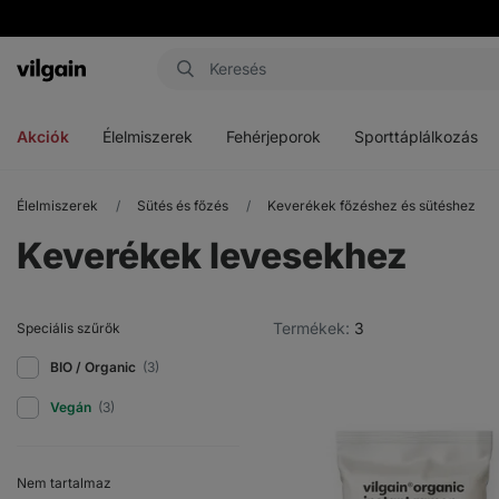
Vilgain
Menü
Menü
Menü
megnyitása
megnyitása
megnyitása
Akciók
Élelmiszerek
Fehérjeporok
Sporttáplálkozás
Élelmiszerek
Sütés és főzés
Keverékek főzéshez és sütéshez
Keverékek levesekhez
Termékek:
3
Speciális szűrők
BIO / Organic
(3)
Vegán
(3)
Nem tartalmaz