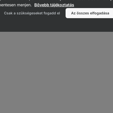
Keverékek készételekhez
Kenyérkeverékek
Pudingkeverékek
mentesen menjen.
Bővebb tájékoztatás
Csak a szükségeseket fogadd el
Az összes elfogadása