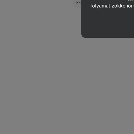
Keverékek bögrés süteményhez
folyamat zökkenő