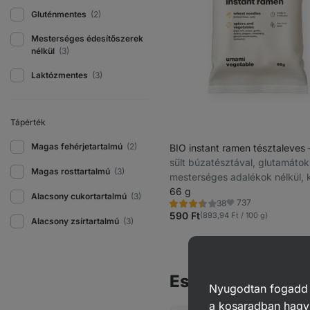
Gluténmentes
(2)
Mesterséges édesítőszerek
nélkül
(3)
Laktózmentes
(3)
Tápérték
Magas fehérjetartalmú
(2)
BIO instant ramen tésztaleves
sült búzatésztával, glutamátok
Magas rosttartalmú
(3)
mesterséges adalékok nélkül, 
7 perc alatt
66 g
Alacsony cukortartalmú
(3)
737
38
Értékelés
Kedvencek
3.5/5,
590 Ft
(893,94 Ft / 100 g)
Alacsony zsírtartalmú
(3)
38
recenzję
Esetleg még érde
Nyugodtan fogadd el
a kosaradban hagyj