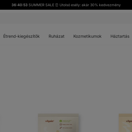
36:40:52
SUMMER SALE ⏰ Utolsó esély: akár 30% kedvezmény
Menü
Menü
Menü
Menü
megnyitása
megnyitása
megnyitása
megnyitása
Étrend-kiegészítők
Ruházat
Kozmetikumok
Háztartás