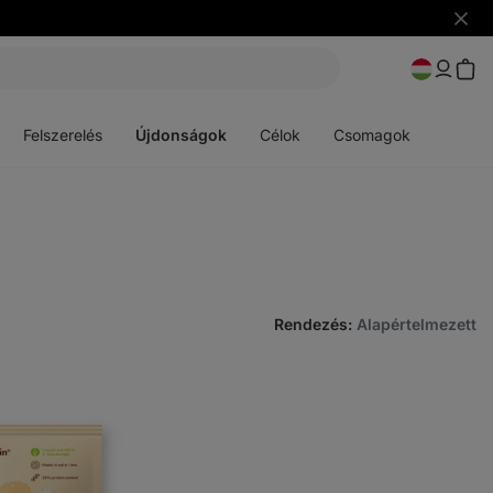
Figye
elrejt
Menü
Menü
megnyitása
megnyitása
Felszerelés
Újdonságok
Célok
Csomagok
Rendezés
:
Alapértelmezett