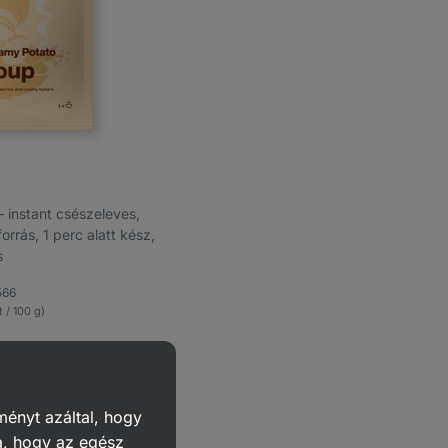
⁠–⁠ instant csészeleves,
orrás, 1 perc alatt kész,
s
566
dvencek
t / 100 g)
ményt azáltal, hogy
a, hogy az egész