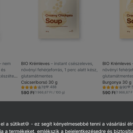
⁠–⁠ nem
BIO Krémleves
⁠–⁠ instant csészeleves,
BIO Krémleves
 és
növényi fehérjeforrás, 1 perc alatt kész,
növényi fehérjef
készétel
glutamátmentes
glutamátmente
Csicseriborsó 30 g
Burgonya 30 g
488
78
90
Értékelés
Értékelés
Kedvencek
Ke
4.1/5,
4.1/5,
590 Ft
590 Ft
(1 966,67 Ft / 100 g)
(1 966,67 F
78
90
recenzję
recenzję
kelhet
 a sütiket🍪 - ez segít kényelmesebbé tenni a vásárlási él
a a termékeket, emlékszik a bejelentkezésedre és biztosítj