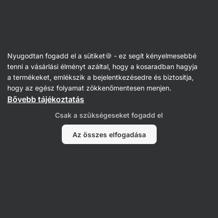
Vilgain
Gyermekek
Nyugodtan fogadd el a sütiket🍪 - ez segít kényelmesebbé
tenni a vásárlási élményt azáltal, hogy a kosaradban hagyja
a termékeket, emlékszik a bejelentkezésedre és biztosítja,
Kásák
hogy az egész folyamat zökkenőmentesen menjen.
Bővebb tájékoztatás
Csak a szükségeseket fogadd el
Az összes elfogadása
Egyperces fehérjés rizskása
BIO Egyperces rizskása
Egyperces fe
⁠–⁠ gluténmentes, krémes
⁠–⁠ instant, krémes állagú,
⁠–⁠ ultra krém