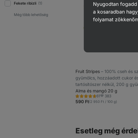
Fekete ribizli
(1)
Nyugodtan fogadd el
a kosaradban hagyj
folyamat zökkenő
Fruit Stripes
⁠–⁠ 100% cseh és s
gyümölcs, hozzáadott cukor é
tartósítószer nélkül, 200 g gy
g termékenként
Alma és mangó 20 g
383
61
Értékelés
Kedvencek
4.8/5,
590 Ft
(2 950 Ft / 100 g)
61
recenzję
Esetleg még érde