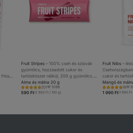
Fruit Stripes
⁠–⁠ 100% cseh és szlovák
Fruit Nibs
⁠–⁠ l
gyümölcs, hozzáadott cukor és
Csehországban 
friss
tartósítószer nélkül, 200 g gyümölcs 20
cukor és tartós
g termékenként
Alma és málna 20 g
Mangó és máln
1088
6
201
18
Értékelés
Értékelés
Kedvencek
Ked
4.8/5,
4.8/5,
590 Ft
1 990 Ft
(2 950 Ft / 100 g)
(1 990 Ft 
201
18
recenzję
recenzję