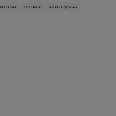
alt ananász
Aszalt banán
Aszalt sárgabarack