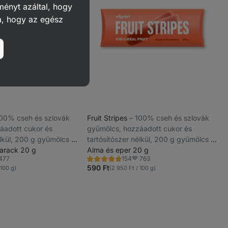
ményt azáltal, hogy
a, hogy az egész
 100% cseh és szlovák
Fruit Stripes
⁠–⁠ 100% cseh és szlovák
áadott cukor és
gyümölcs, hozzáadott cukor és
élkül, 200 g gyümölcs 20
tartósítószer nélkül, 200 g gyümölcs 20
t
arack 20 g
g termékenként
Alma és eper 20 g
477
763
154
Értékelés
dvencek
Kedvencek
4.7/5,
590 Ft
 100 g)
(2 950 Ft / 100 g)
154
recenzję