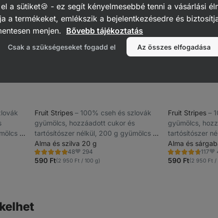
 a sütiket🍪 - ez segít kényelmesebbé tenni a vásárlási él
a a termékeket, emlékszik a bejelentkezésedre és biztosítj
mentesen menjen.
Bővebb tájékoztatás
Csak a szükségeseket fogadd el
Az összes elfogadása
zlovák
Fruit Stripes
⁠–⁠ 100% cseh és szlovák
Fruit Stripes
⁠–⁠
s
gyümölcs, hozzáadott cukor és
gyümölcs, hozz
ümölcs 20
tartósítószer nélkül, 200 g gyümölcs 20
tartósítószer n
g termékenként
Alma és szilva 20 g
g termékenkén
Alma és sárgab
294
48
117
Értékelés
Értékelés
Kedvencek
Ke
4.9/5,
4.7/5,
590 Ft
590 Ft
(2 950 Ft / 100 g)
(2 950 Ft /
48
117
recenzję
recenzję
kelhet