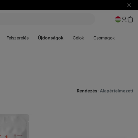
Figye
elrejt
Menü
Menü
megnyitása
megnyitása
Felszerelés
Újdonságok
Célok
Csomagok
Rendezés
:
Alapértelmezett