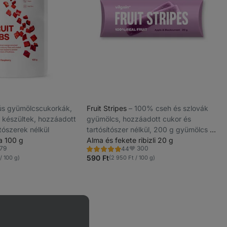
édús gyümölcscukorkák,
Fruit Stripes
⁠–⁠ 100% cseh és szlovák
készültek, hozzáadott
gyümölcs, hozzáadott cukor és
ítószerek nélkül
tartósítószer nélkül, 200 g gyümölcs 20
a 100 g
g termékenként
Alma és fekete ribizli 20 g
79
300
44
Értékelés
vencek
Kedvencek
4.8/5,
590 Ft
/ 100 g)
(2 950 Ft / 100 g)
44
recenzję