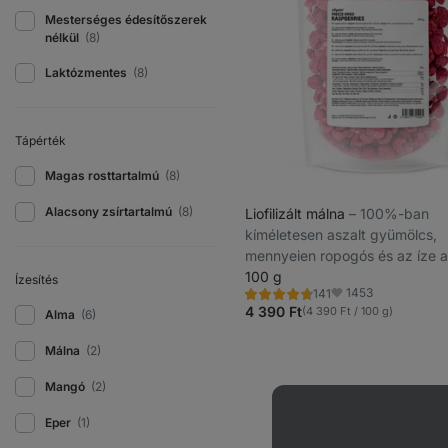
Mesterséges édesítőszerek
nélkül
(8)
Laktózmentes
(8)
Tápérték
Magas rosttartalmú
(8)
Alacsony zsírtartalmú
(8)
Liofilizált málna
⁠–⁠ 100%-ban
kíméletesen aszalt gyümölcs,
mennyeien ropogós és az íze a 
málnáé
100 g
Ízesítés
1453
141
Értékelés
Kedvencek
4.8/5,
4 390 Ft
(4 390 Ft / 100 g)
Alma
(6)
141
recenzję
Málna
(2)
Mangó
(2)
Eper
(1)