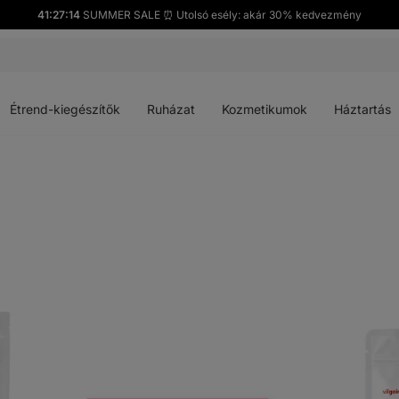
41:27:13
SUMMER SALE ⏰ Utolsó esély: akár 30% kedvezmény
Menü
Menü
Menü
Menü
megnyitása
megnyitása
megnyitása
megnyitása
Étrend-kiegészítők
Ruházat
Kozmetikumok
Háztartás