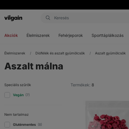
Vilgain
Menü
Menü
Menü
megnyitása
megnyitása
megnyitása
Akciók
Élelmiszerek
Fehérjeporok
Sporttáplálkozás
Élelmiszerek
Diófélék és aszalt gyümölcsök
Aszalt gyümölcsök
Aszalt málna
Termékek:
8
Speciális szűrők
Vegán
(7)
Nem tartalmaz
Gluténmentes
(8)