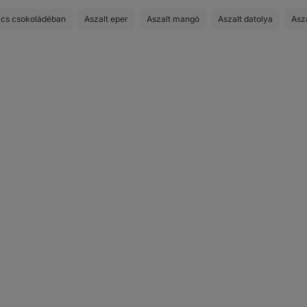
cs csokoládéban
Aszalt eper
Aszalt mangó
Aszalt datolya
Asz